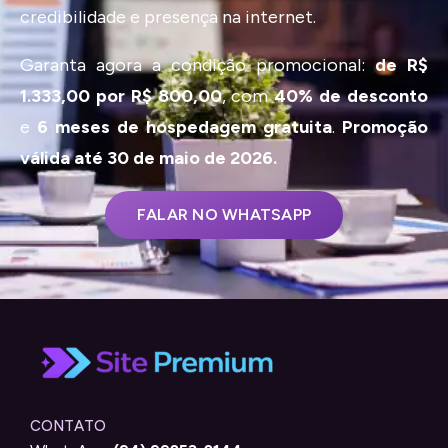
credibilidade e presença na internet.
Garanta agora a condição promocional:
de R$
1.333,00 por R$ 800,00
, com
40% de desconto
e
6 meses de hospedagem gratuita
.
Promoção
válida até 30 de maio de 2026.
FALAR NO WHATSAPP
CONTATO